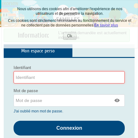
Nous utilisons des cookies afin d'améliorer l'expérience de nos
utilisateurs et de permettre la navigation.
Ces cookies sont strictement nécessaires au fonctionnement du service et
ne collectent pas de données personnelles.
En savoir plus
L'actualité demandée est actuellement
Information:
Ok
indisponible.
Accepter
les
cookies
Mon espace perso
Identifiant
Mot de passe
J'ai oublié mon mot de passe.