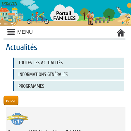
Liste
MENU
des
avertissements
Actualités
Liste
TOUTES LES ACTUALITÉS
des
catégories
d'actualité
INFORMATIONS GÉNÉRALES
PROGRAMMES