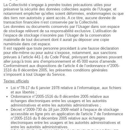
La Collectivité s’engage à prendre toutes précautions utiles pour
préserver la sécurité des données collectées auprès de l’Usager, et
notamment empêcher qu’elles soient déformées, endommagées ou que
des tiers non autorisés y aient accès. A ce titre, aucune donnée de
transaction financière n’est conservée par la Collectivité.
Les données ou documents conservés par l’Usager dans son espace
de stockage relèvent de sa responsabilité exclusive. L’utilisation de
l’espace de stockage n’exonère pas l’Usager de la conservation
matérielle de tout document dont il aurait pu déposer une copie
numérisée dans cet espace.
Il est rappelé que toute personne procédant à une fausse déclaration
pour elle-même ou pour autrui s’expose, notamment, aux sanctions
prévues à l’article 441-1 du Code Pénal, prévoyant des peines pouvant
aller jusqu’à trois ans d’emprisonnement et 45 000 euros d’amende.
Conformément aux dispositions de l’article 4 de l’ordonnance n°2005-
1516 du 8 décembre 2005, les présentes conditions générales
s’imposent à tout Usager du Service.
Textes officiels
Loi n°78-17 du 6 janvier 1978 relative à l’informatique, aux fichiers
et aux libertés ;
Ordonnance n°2005-1516 du 8 décembre 2005 relative aux
échanges électroniques entre les usagers et les autorités
administratives et entre les autorités administratives ;
Décret n°2009-730 du 18 juin 2009 relatif à l'espace de stockage
accessible en ligne pris en application de l'article 7 de l'ordonnance
n°2005-1516 du 8 décembre 2005 relative aux échanges
électroniques entre les usagers et les autorités administratives et
entre les autorités administratives.