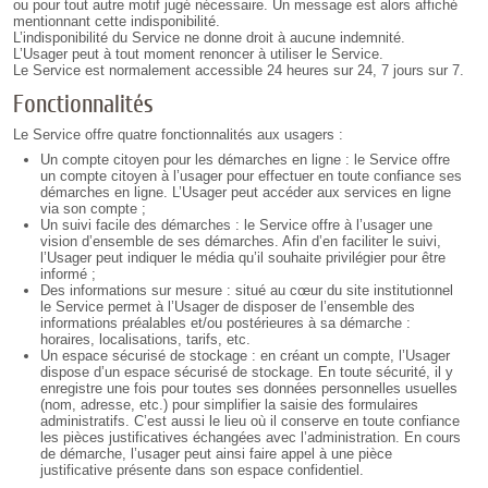
ou pour tout autre motif jugé nécessaire. Un message est alors affiché
mentionnant cette indisponibilité.
L’indisponibilité du Service ne donne droit à aucune indemnité.
L’Usager peut à tout moment renoncer à utiliser le Service.
Le Service est normalement accessible 24 heures sur 24, 7 jours sur 7.
Fonctionnalités
Le Service offre quatre fonctionnalités aux usagers :
Un compte citoyen pour les démarches en ligne : le Service offre
un compte citoyen à l’usager pour effectuer en toute confiance ses
démarches en ligne. L’Usager peut accéder aux services en ligne
via son compte ;
Un suivi facile des démarches : le Service offre à l’usager une
vision d’ensemble de ses démarches. Afin d’en faciliter le suivi,
l’Usager peut indiquer le média qu’il souhaite privilégier pour être
informé ;
Des informations sur mesure : situé au cœur du site institutionnel
le Service permet à l’Usager de disposer de l’ensemble des
informations préalables et/ou postérieures à sa démarche :
horaires, localisations, tarifs, etc.
Un espace sécurisé de stockage : en créant un compte, l’Usager
dispose d’un espace sécurisé de stockage. En toute sécurité, il y
enregistre une fois pour toutes ses données personnelles usuelles
(nom, adresse, etc.) pour simplifier la saisie des formulaires
administratifs. C’est aussi le lieu où il conserve en toute confiance
les pièces justificatives échangées avec l’administration. En cours
de démarche, l’usager peut ainsi faire appel à une pièce
justificative présente dans son espace confidentiel.