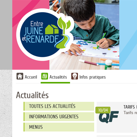
Liste
Accueil
Actualités
Infos pratiques
des
avertissements
Actualités
Liste
TOUTES LES ACTUALITÉS
TARIFS
des
10/04
Tarifs 
catégories
INFORMATIONS URGENTES
d'actualité
MENUS