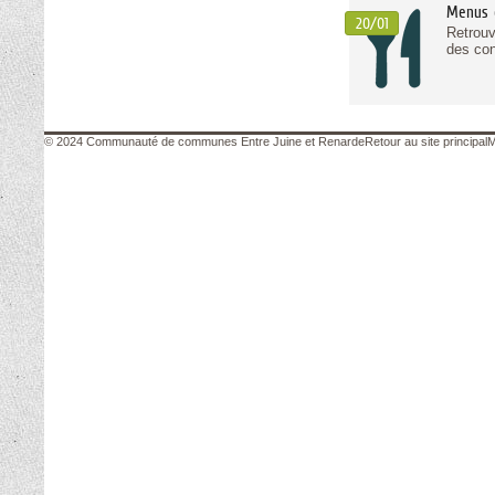
Menus d
20/01
Retrouv
des con
© 2024 Communauté de communes Entre Juine et Renarde
Retour au site principal
M