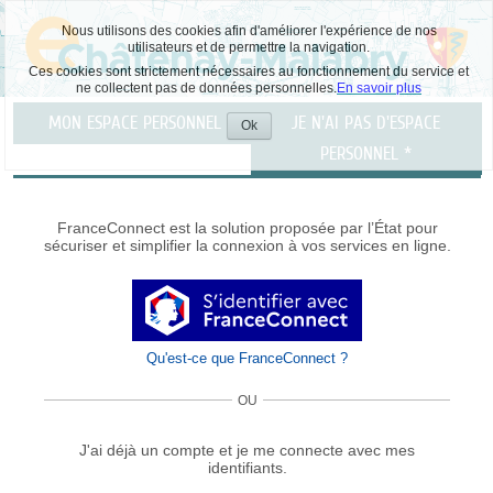
Nous utilisons des cookies afin d'améliorer l'expérience de nos
utilisateurs et de permettre la navigation.
Ces cookies sont strictement nécessaires au fonctionnement du service et
ne collectent pas de données personnelles.
En savoir plus
Liste
MON ESPACE PERSONNEL
JE N'AI PAS D'ESPACE
des
Ok
Accepter
avertissements
PERSONNEL *
les
cookies
FranceConnect est la solution proposée par l’État pour
sécuriser et simplifier la connexion à vos services en ligne.
Qu'est-ce que FranceConnect ?
OU
J'ai déjà un compte et je me connecte avec mes
identifiants.