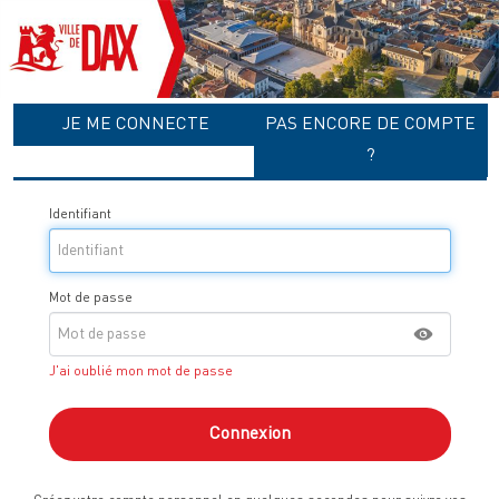
Liste
JE ME CONNECTE
PAS ENCORE DE COMPTE
des
avertissements
?
Identifiant
Mot de passe
J'ai oublié mon mot de passe