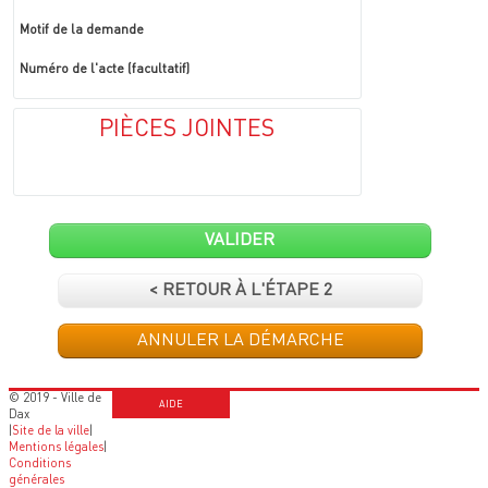
Motif de la demande
Numéro de l'acte (facultatif)
PIÈCES JOINTES
VALIDER
< RETOUR À L'ÉTAPE 2
ANNULER LA DÉMARCHE
© 2019 - Ville de
AIDE
Dax
|
Site de la ville
|
Mentions légales
|
Conditions
générales