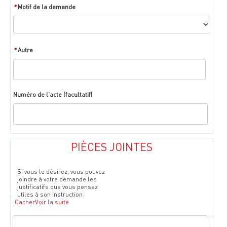
*
Motif de la demande
*
Autre
Numéro de l'acte (facultatif)
PIÈCES JOINTES
Si vous le désirez, vous pouvez
joindre à votre demande les
justificatifs que vous pensez
utiles à son instruction.
Cacher
Voir la suite
Validation
des