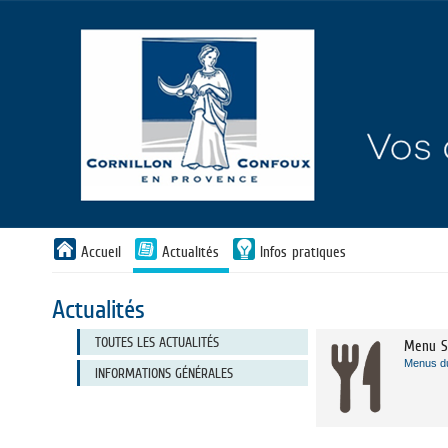
Liste
Accueil
Actualités
Infos pratiques
des
avertissements
Actualités
Liste
TOUTES LES ACTUALITÉS
Menu S
des
catégories
Menus d
d'actualité
INFORMATIONS GÉNÉRALES