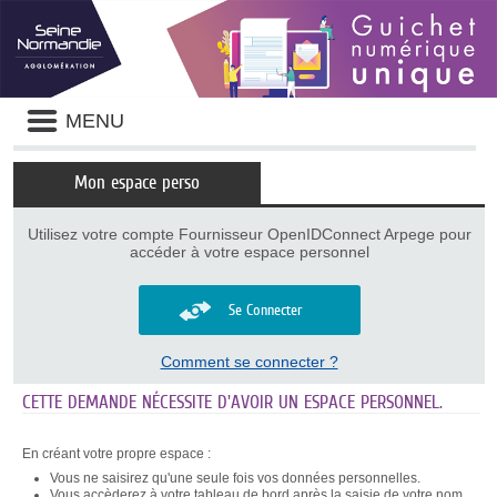
Panneau de gestion des cookies
Liste
MENU
des
avertissements
Mon espace perso
Utilisez votre compte Fournisseur OpenIDConnect Arpege pour
accéder à votre espace personnel
Se Connecter
Comment se connecter ?
CETTE DEMANDE NÉCESSITE D'AVOIR UN ESPACE PERSONNEL.
En créant votre propre espace :
Vous ne saisirez qu'une seule fois vos données personnelles.
Vous accèderez à votre tableau de bord après la saisie de votre nom