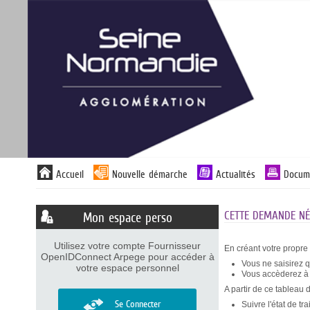
Panneau de gestion des cookies
Liste
Accueil
Nouvelle démarche
Actualités
Docum
des
avertissements
CETTE DEMANDE NÉC
Mon espace perso
Utilisez votre compte Fournisseur
En créant votre propre
OpenIDConnect Arpege pour accéder à
Vous ne saisirez 
votre espace personnel
Vous accèderez à v
A partir de ce tableau 
Se Connecter
Suivre l'état de t