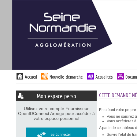
Panneau de gestion des cookies
Liste
Accueil
Nouvelle démarche
Actualités
Docum
des
avertissements
CETTE DEMANDE NÉC
Mon espace perso
Utilisez votre compte Fournisseur
En créant votre propre
OpenIDConnect Arpege pour accéder à
Vous ne saisirez 
votre espace personnel
Vous accèderez à v
A partir de ce tableau 
Se Connecter
Suivre l'état de t