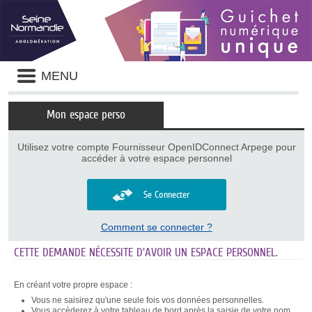
Panneau de gestion des cookies
Liste
MENU
des
avertissements
Mon espace perso
Utilisez votre compte Fournisseur OpenIDConnect Arpege pour
accéder à votre espace personnel
Se Connecter
Comment se connecter ?
CETTE DEMANDE NÉCESSITE D'AVOIR UN ESPACE PERSONNEL.
En créant votre propre espace :
Vous ne saisirez qu'une seule fois vos données personnelles.
Vous accèderez à votre tableau de bord après la saisie de votre nom