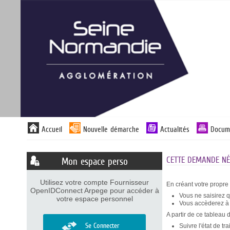
Panneau de gestion des cookies
Liste
Accueil
Nouvelle démarche
Actualités
Docum
des
avertissements
CETTE DEMANDE NÉC
Mon espace perso
Utilisez votre compte Fournisseur
En créant votre propre
OpenIDConnect Arpege pour accéder à
Vous ne saisirez 
votre espace personnel
Vous accèderez à v
A partir de ce tableau 
Se Connecter
Suivre l'état de t