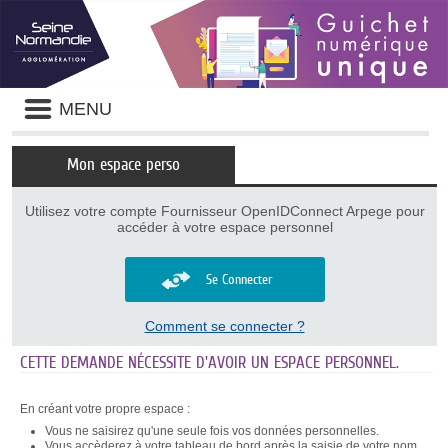
Panneau de gestion des cookies
Liste
MENU
des
avertissements
Mon espace perso
Utilisez votre compte Fournisseur OpenIDConnect Arpege pour
accéder à votre espace personnel
Se Connecter
Comment se connecter ?
CETTE DEMANDE NÉCESSITE D'AVOIR UN ESPACE PERSONNEL.
En créant votre propre espace :
Vous ne saisirez qu'une seule fois vos données personnelles.
Vous accèderez à votre tableau de bord après la saisie de votre nom