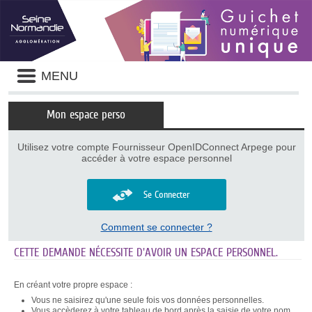
Panneau de gestion des cookies
Liste
MENU
des
avertissements
Mon espace perso
Utilisez votre compte Fournisseur OpenIDConnect Arpege pour
accéder à votre espace personnel
Se Connecter
Comment se connecter ?
CETTE DEMANDE NÉCESSITE D'AVOIR UN ESPACE PERSONNEL.
En créant votre propre espace :
Vous ne saisirez qu'une seule fois vos données personnelles.
Vous accèderez à votre tableau de bord après la saisie de votre nom