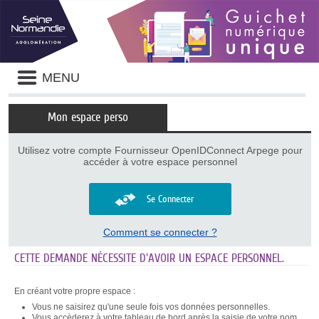
Panneau de gestion des cookies
Liste
MENU
des
avertissements
Mon espace perso
Utilisez votre compte Fournisseur OpenIDConnect Arpege pour
accéder à votre espace personnel
Se Connecter
Comment se connecter ?
CETTE DEMANDE NÉCESSITE D'AVOIR UN ESPACE PERSONNEL.
En créant votre propre espace :
Vous ne saisirez qu'une seule fois vos données personnelles.
Vous accèderez à votre tableau de bord après la saisie de votre nom