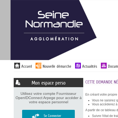
Panneau de gestion des cookies
Liste
Accueil
Nouvelle démarche
Actualités
Docum
des
avertissements
CETTE DEMANDE NÉC
Mon espace perso
Utilisez votre compte Fournisseur
En créant votre propre
OpenIDConnect Arpege pour accéder à
Vous ne saisirez 
votre espace personnel
Vous accèderez à v
A partir de ce tableau 
Se Connecter
Suivre l'état de t