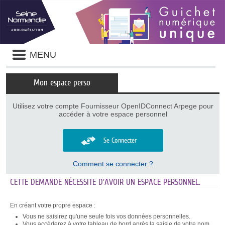
Panneau de gestion des cookies
Liste
MENU
des
avertissements
Mon espace perso
Utilisez votre compte Fournisseur OpenIDConnect Arpege pour
accéder à votre espace personnel
Se Connecter
Comment se connecter ?
CETTE DEMANDE NÉCESSITE D'AVOIR UN ESPACE PERSONNEL.
En créant votre propre espace :
Vous ne saisirez qu'une seule fois vos données personnelles.
Vous accèderez à votre tableau de bord après la saisie de votre nom