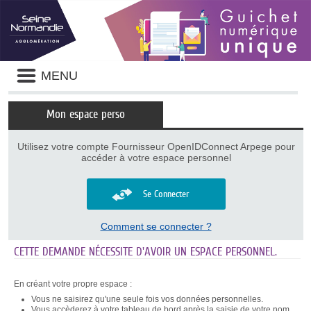
Panneau de gestion des cookies
Liste
MENU
des
avertissements
Mon espace perso
Utilisez votre compte Fournisseur OpenIDConnect Arpege pour
accéder à votre espace personnel
Se Connecter
Comment se connecter ?
CETTE DEMANDE NÉCESSITE D'AVOIR UN ESPACE PERSONNEL.
En créant votre propre espace :
Vous ne saisirez qu'une seule fois vos données personnelles.
Vous accèderez à votre tableau de bord après la saisie de votre nom