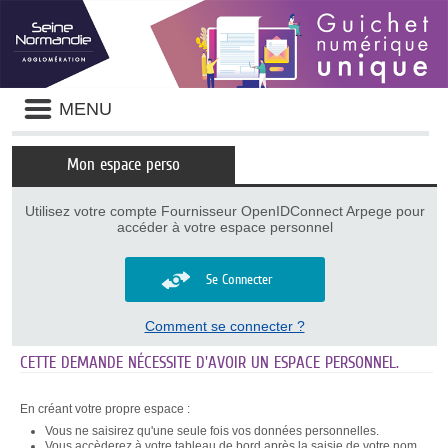
Panneau de gestion des cookies
Liste
MENU
des
avertissements
Mon espace perso
Utilisez votre compte Fournisseur OpenIDConnect Arpege pour
accéder à votre espace personnel
Se Connecter
Comment se connecter ?
CETTE DEMANDE NÉCESSITE D'AVOIR UN ESPACE PERSONNEL.
En créant votre propre espace :
Vous ne saisirez qu'une seule fois vos données personnelles.
Vous accèderez à votre tableau de bord après la saisie de votre nom