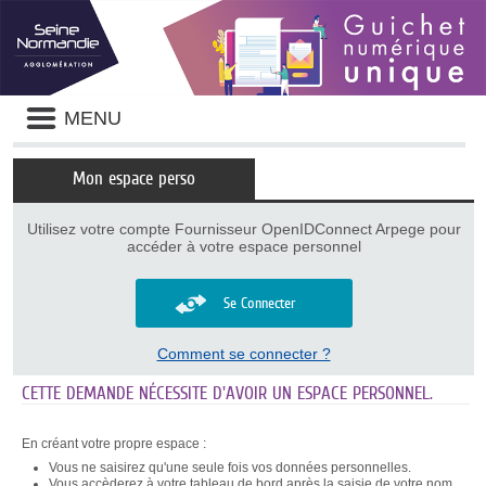
Panneau de gestion des cookies
Liste
MENU
des
avertissements
Mon espace perso
Utilisez votre compte Fournisseur OpenIDConnect Arpege pour
accéder à votre espace personnel
Se Connecter
Comment se connecter ?
CETTE DEMANDE NÉCESSITE D'AVOIR UN ESPACE PERSONNEL.
En créant votre propre espace :
Vous ne saisirez qu'une seule fois vos données personnelles.
Vous accèderez à votre tableau de bord après la saisie de votre nom