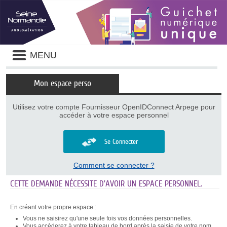
Panneau de gestion des cookies
Liste
MENU
des
avertissements
Mon espace perso
Utilisez votre compte Fournisseur OpenIDConnect Arpege pour
accéder à votre espace personnel
Se Connecter
Comment se connecter ?
CETTE DEMANDE NÉCESSITE D'AVOIR UN ESPACE PERSONNEL.
En créant votre propre espace :
Vous ne saisirez qu'une seule fois vos données personnelles.
Vous accèderez à votre tableau de bord après la saisie de votre nom