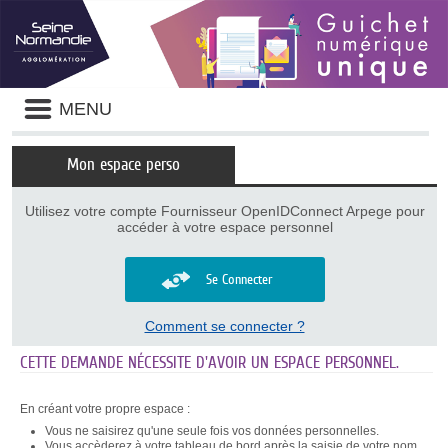
Panneau de gestion des cookies
Liste
MENU
des
avertissements
Mon espace perso
Utilisez votre compte Fournisseur OpenIDConnect Arpege pour
accéder à votre espace personnel
Se Connecter
Comment se connecter ?
CETTE DEMANDE NÉCESSITE D'AVOIR UN ESPACE PERSONNEL.
En créant votre propre espace :
Vous ne saisirez qu'une seule fois vos données personnelles.
Vous accèderez à votre tableau de bord après la saisie de votre nom