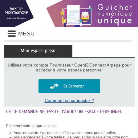
Panneau de gestion des cookies
Liste
MENU
des
avertissements
Mon espace perso
Utilisez votre compte Fournisseur OpenIDConnect Arpege pour
accéder à votre espace personnel
Se Connecter
Comment se connecter ?
CETTE DEMANDE NÉCESSITE D'AVOIR UN ESPACE PERSONNEL.
En créant votre propre espace :
Vous ne saisirez qu'une seule fois vos données personnelles.
Vous accèderez à votre tableau de bord après la saisie de votre nom