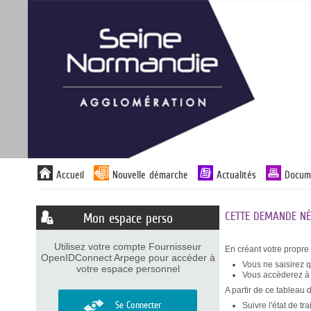
Panneau de gestion des cookies
Liste
Accueil
Nouvelle démarche
Actualités
Docum
des
avertissements
CETTE DEMANDE NÉC
Mon espace perso
Utilisez votre compte Fournisseur
En créant votre propre
OpenIDConnect Arpege pour accéder à
Vous ne saisirez 
votre espace personnel
Vous accèderez à v
A partir de ce tableau 
Se Connecter
Suivre l'état de t