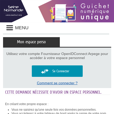
Panneau de gestion des cookies
Liste
MENU
des
avertissements
Mon espace perso
Utilisez votre compte Fournisseur OpenIDConnect Arpege pour
accéder à votre espace personnel
Se Connecter
Comment se connecter ?
CETTE DEMANDE NÉCESSITE D'AVOIR UN ESPACE PERSONNEL.
En créant votre propre espace :
Vous ne saisirez qu'une seule fois vos données personnelles.
Vous accèderez à votre tableau de bord après la saisie de votre nom