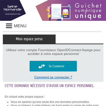
Panneau de gestion des cookies
Liste
MENU
des
avertissements
Mon espace perso
Utilisez votre compte Fournisseur OpenIDConnect Arpege pour
accéder à votre espace personnel
Se Connecter
Comment se connecter ?
CETTE DEMANDE NÉCESSITE D'AVOIR UN ESPACE PERSONNEL.
En créant votre propre espace :
Vous ne saisirez qu'une seule fois vos données personnelles.
Vous accèderez à votre tableau de bord après la saisie de votre nom