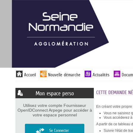
Panneau de gestion des cookies
Liste
Accueil
Nouvelle démarche
Actualités
Docum
des
avertissements
CETTE DEMANDE NÉC
Mon espace perso
Utilisez votre compte Fournisseur
En créant votre propre
OpenIDConnect Arpege pour accéder à
Vous ne saisirez 
votre espace personnel
Vous accèderez à v
A partir de ce tableau 
Se Connecter
Suivre l'état de t