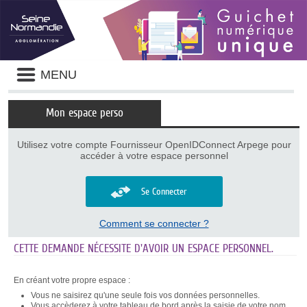
Panneau de gestion des cookies
Liste
MENU
des
avertissements
Mon espace perso
Utilisez votre compte Fournisseur OpenIDConnect Arpege pour
accéder à votre espace personnel
Se Connecter
Comment se connecter ?
CETTE DEMANDE NÉCESSITE D'AVOIR UN ESPACE PERSONNEL.
En créant votre propre espace :
Vous ne saisirez qu'une seule fois vos données personnelles.
Vous accèderez à votre tableau de bord après la saisie de votre nom