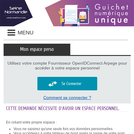
Panneau de gestion des cookies
Liste
MENU
des
avertissements
Mon espace perso
Utilisez votre compte Fournisseur OpenIDConnect Arpege pour
accéder à votre espace personnel
Se Connecter
Comment se connecter ?
CETTE DEMANDE NÉCESSITE D'AVOIR UN ESPACE PERSONNEL.
En créant votre propre espace :
Vous ne saisirez qu'une seule fois vos données personnelles.
Vous accèderez à votre tableau de bord après la saisie de votre nom