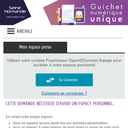
Panneau de gestion des cookies
Liste
MENU
des
avertissements
Mon espace perso
Utilisez votre compte Fournisseur OpenIDConnect Arpege pour
accéder à votre espace personnel
Se Connecter
Comment se connecter ?
CETTE DEMANDE NÉCESSITE D'AVOIR UN ESPACE PERSONNEL.
En créant votre propre espace :
Vous ne saisirez qu'une seule fois vos données personnelles.
Vous accèderez à votre tableau de bord après la saisie de votre nom