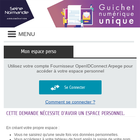
Panneau de gestion des cookies
Liste
MENU
des
avertissements
Mon espace perso
Utilisez votre compte Fournisseur OpenIDConnect Arpege pour
accéder à votre espace personnel
Se Connecter
Comment se connecter ?
CETTE DEMANDE NÉCESSITE D'AVOIR UN ESPACE PERSONNEL.
En créant votre propre espace :
Vous ne saisirez qu'une seule fois vos données personnelles.
Vous accèderez à votre tableau de bord après la saisie de votre nom