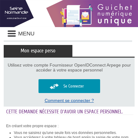
Panneau de gestion des cookies
Liste
MENU
des
avertissements
Mon espace perso
Utilisez votre compte Fournisseur OpenIDConnect Arpege pour
accéder à votre espace personnel
Se Connecter
Comment se connecter ?
CETTE DEMANDE NÉCESSITE D'AVOIR UN ESPACE PERSONNEL.
En créant votre propre espace :
Vous ne saisirez qu'une seule fois vos données personnelles.
Vous accèderez à votre tableau de bord après la saisie de votre nom