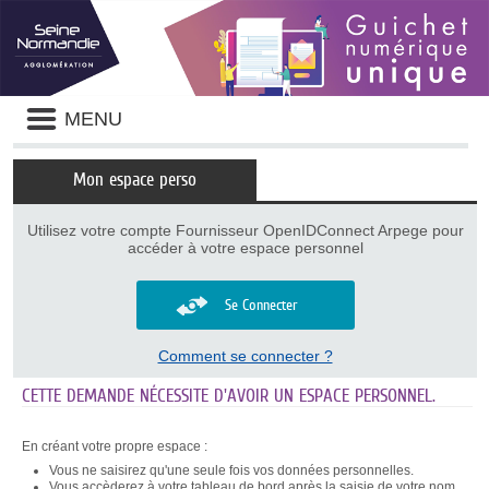
Panneau de gestion des cookies
Liste
MENU
des
avertissements
Mon espace perso
Utilisez votre compte Fournisseur OpenIDConnect Arpege pour
accéder à votre espace personnel
Se Connecter
Comment se connecter ?
CETTE DEMANDE NÉCESSITE D'AVOIR UN ESPACE PERSONNEL.
En créant votre propre espace :
Vous ne saisirez qu'une seule fois vos données personnelles.
Vous accèderez à votre tableau de bord après la saisie de votre nom