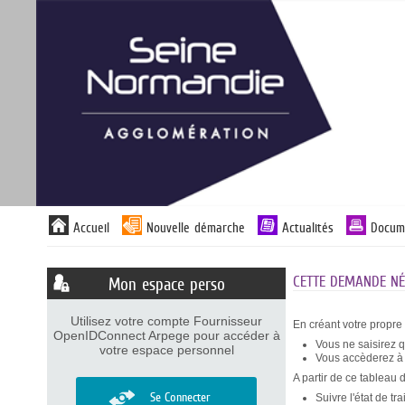
Panneau de gestion des cookies
Liste
Accueil
Nouvelle démarche
Actualités
Docum
des
avertissements
CETTE DEMANDE NÉC
Mon espace perso
Utilisez votre compte Fournisseur
En créant votre propre
OpenIDConnect Arpege pour accéder à
Vous ne saisirez 
votre espace personnel
Vous accèderez à v
A partir de ce tableau 
Se Connecter
Suivre l'état de t