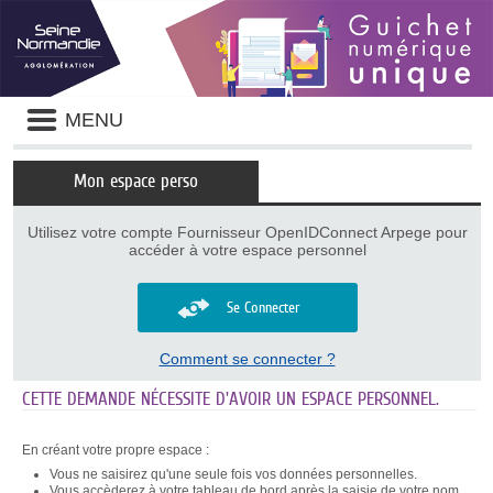
Panneau de gestion des cookies
Liste
MENU
des
avertissements
Mon espace perso
Utilisez votre compte Fournisseur OpenIDConnect Arpege pour
accéder à votre espace personnel
Se Connecter
Comment se connecter ?
CETTE DEMANDE NÉCESSITE D'AVOIR UN ESPACE PERSONNEL.
En créant votre propre espace :
Vous ne saisirez qu'une seule fois vos données personnelles.
Vous accèderez à votre tableau de bord après la saisie de votre nom