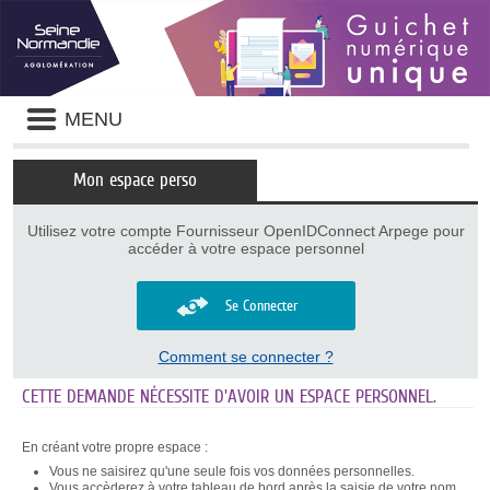
Panneau de gestion des cookies
Liste
MENU
des
avertissements
Mon espace perso
Utilisez votre compte Fournisseur OpenIDConnect Arpege pour
accéder à votre espace personnel
Se Connecter
Comment se connecter ?
CETTE DEMANDE NÉCESSITE D'AVOIR UN ESPACE PERSONNEL.
En créant votre propre espace :
Vous ne saisirez qu'une seule fois vos données personnelles.
Vous accèderez à votre tableau de bord après la saisie de votre nom