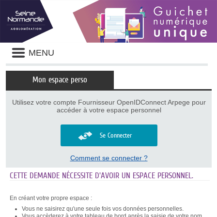
Panneau de gestion des cookies
Liste
MENU
des
avertissements
Mon espace perso
Utilisez votre compte Fournisseur OpenIDConnect Arpege pour
accéder à votre espace personnel
Se Connecter
Comment se connecter ?
CETTE DEMANDE NÉCESSITE D'AVOIR UN ESPACE PERSONNEL.
En créant votre propre espace :
Vous ne saisirez qu'une seule fois vos données personnelles.
Vous accèderez à votre tableau de bord après la saisie de votre nom