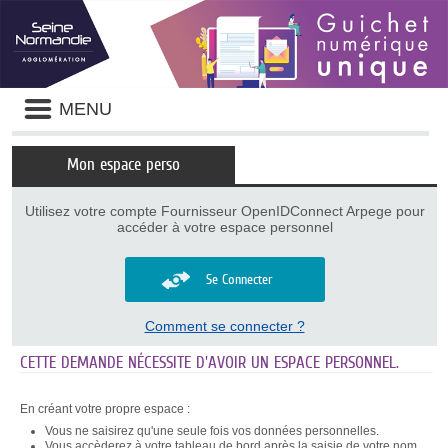
Panneau de gestion des cookies
Liste
MENU
des
avertissements
Mon espace perso
Utilisez votre compte Fournisseur OpenIDConnect Arpege pour
accéder à votre espace personnel
Se Connecter
Comment se connecter ?
CETTE DEMANDE NÉCESSITE D'AVOIR UN ESPACE PERSONNEL.
En créant votre propre espace :
Vous ne saisirez qu'une seule fois vos données personnelles.
Vous accèderez à votre tableau de bord après la saisie de votre nom