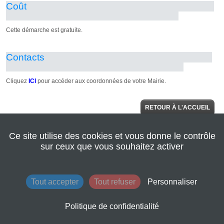
RETOUR À L'ACCUEIL
Ce site utilise des cookies et vous donne le contrôle
© 2022 Seine
AIDE
Normandie
sur ceux que vous souhaitez activer
Agglomération
|
Retour au site de
l'agglomération
|
Mentions légales
|
Tout accepter
Tout refuser
Personnaliser
Conditions
générales
d'utilisation
Politique de confidentialité
|
Contacts
|
Plan du site