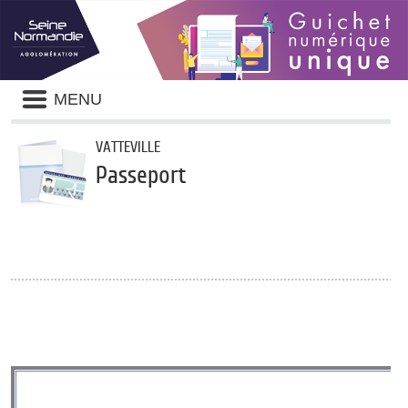
Panneau de gestion des cookies
Liste
MENU
des
avertissements
VATTEVILLE
Passeport