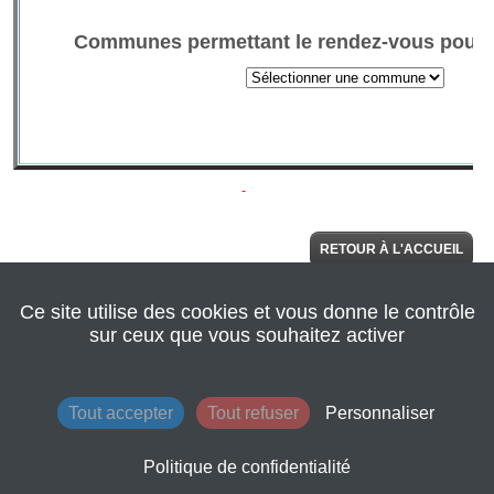
RETOUR À L'ACCUEIL
Ce site utilise des cookies et vous donne le contrôle
© 2022 Seine
AIDE
Normandie
sur ceux que vous souhaitez activer
Agglomération
|
Retour au site de
l'agglomération
|
Mentions légales
|
Tout accepter
Tout refuser
Personnaliser
Conditions
générales
d'utilisation
Politique de confidentialité
|
Contacts
|
Plan du site