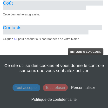
RETOUR À L'ACCUEIL
Ce site utilise des cookies et vous donne le contrôle
© 2022 Seine
AIDE
Normandie
sur ceux que vous souhaitez activer
Agglomération
|
Retour au site de
l'agglomération
|
Mentions légales
|
Tout accepter
Tout refuser
Personnaliser
Conditions
générales
d'utilisation
Politique de confidentialité
|
Contacts
|
Plan du site