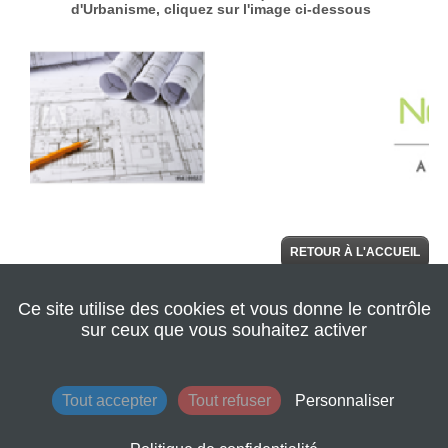
RETOUR À L'ACCUEIL
Ce site utilise des cookies et vous donne le contrôle
© 2022 Seine
AIDE
Normandie
sur ceux que vous souhaitez activer
Agglomération
|
Retour au site de
l'agglomération
|
Mentions légales
|
Tout accepter
Tout refuser
Personnaliser
Conditions
générales
d'utilisation