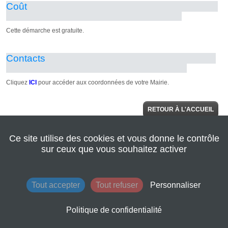
RETOUR À L'ACCUEIL
Ce site utilise des cookies et vous donne le contrôle
© 2022 Seine
AIDE
Normandie
sur ceux que vous souhaitez activer
Agglomération
|
Retour au site de
l'agglomération
|
Mentions légales
|
Tout accepter
Tout refuser
Personnaliser
Conditions
générales
d'utilisation
Politique de confidentialité
|
Contacts
|
Plan du site