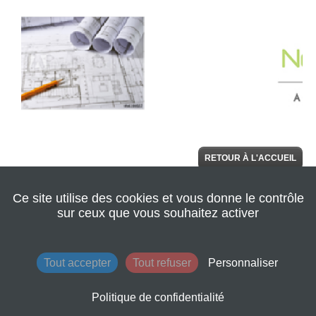
RETOUR À L'ACCUEIL
Ce site utilise des cookies et vous donne le contrôle
© 2022 Seine
AIDE
Normandie
sur ceux que vous souhaitez activer
Agglomération
|
Retour au site de
l'agglomération
|
Mentions légales
|
Tout accepter
Tout refuser
Personnaliser
Conditions
générales
d'utilisation
Politique de confidentialité
|
Contacts
|
Plan du site