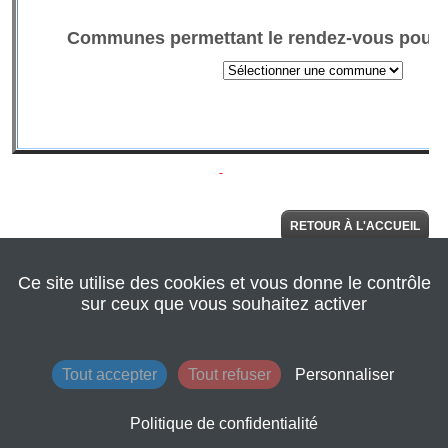
RETOUR À L'ACCUEIL
Ce site utilise des cookies et vous donne le contrôle
© 2022 Seine
AIDE
Normandie
sur ceux que vous souhaitez activer
Agglomération
|
Retour au site de
l'agglomération
|
Mentions légales
|
Tout accepter
Tout refuser
Personnaliser
Conditions
générales
d'utilisation
Politique de confidentialité
|
Contacts
|
Plan du site