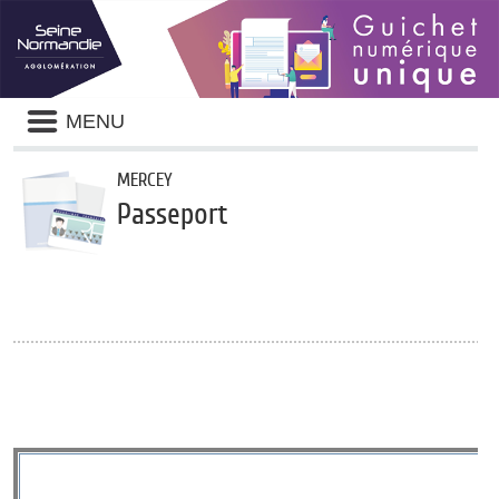
Panneau de gestion des cookies
Liste
MENU
des
avertissements
MERCEY
Passeport