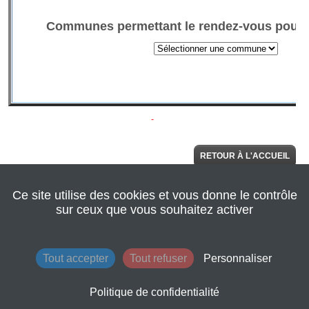
RETOUR À L'ACCUEIL
Ce site utilise des cookies et vous donne le contrôle
© 2022 Seine
AIDE
Normandie
sur ceux que vous souhaitez activer
Agglomération
|
Retour au site de
l'agglomération
|
Mentions légales
|
Tout accepter
Tout refuser
Personnaliser
Conditions
générales
d'utilisation
Politique de confidentialité
|
Contacts
|
Plan du site