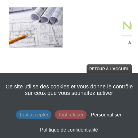
RETOUR À L'ACCUEIL
Ce site utilise des cookies et vous donne le contrôle
© 2022 Seine
AIDE
Normandie
sur ceux que vous souhaitez activer
Agglomération
|
Retour au site de
l'agglomération
|
Mentions légales
|
Tout accepter
Tout refuser
Personnaliser
Conditions
générales
d'utilisation
Politique de confidentialité
|
Contacts
|
Plan du site