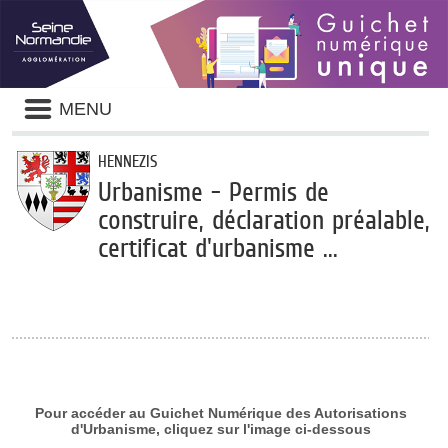
Panneau de gestion des cookies
Liste
MENU
des
avertissements
HENNEZIS
Urbanisme - Permis de
construire, déclaration préalable,
certificat d'urbanisme ...