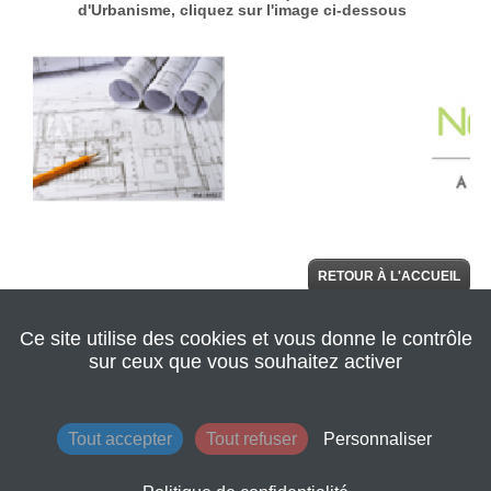
RETOUR À L'ACCUEIL
Ce site utilise des cookies et vous donne le contrôle
© 2022 Seine
AIDE
Normandie
sur ceux que vous souhaitez activer
Agglomération
|
Retour au site de
l'agglomération
|
Mentions légales
|
Tout accepter
Tout refuser
Personnaliser
Conditions
générales
d'utilisation