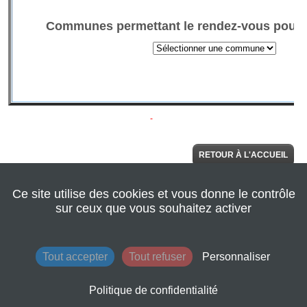
RETOUR À L'ACCUEIL
Ce site utilise des cookies et vous donne le contrôle
© 2022 Seine
AIDE
Normandie
sur ceux que vous souhaitez activer
Agglomération
|
Retour au site de
l'agglomération
|
Mentions légales
|
Tout accepter
Tout refuser
Personnaliser
Conditions
générales
d'utilisation
Politique de confidentialité
|
Contacts
|
Plan du site